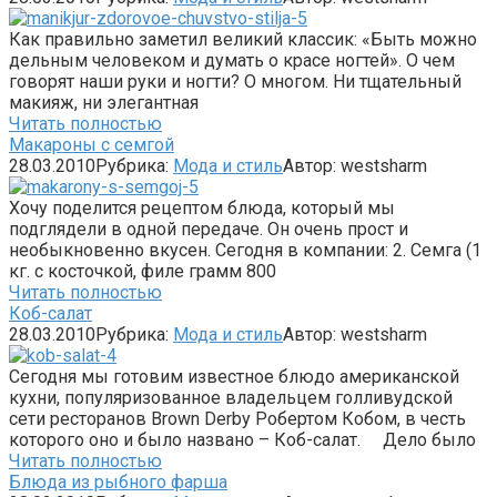
Как правильно заметил великий классик: «Быть можно
дельным человеком и думать о красе ногтей». О чем
говорят наши руки и ногти? О многом. Ни тщательный
макияж, ни элегантная
Читать полностью
Макароны с семгой
28.03.2010
Рубрика:
Мода и стиль
Автор:
westsharm
Хочу поделится рецептом блюда, который мы
подглядели в одной передаче. Он очень прост и
необыкновенно вкусен. Сегодня в компании: 2. Семга (1
кг. с косточкой, филе грамм 800
Читать полностью
Коб-салат
28.03.2010
Рубрика:
Мода и стиль
Автор:
westsharm
Сегодня мы готовим известное блюдо американской
кухни, популяризованное владельцем голливудской
сети ресторанов Brown Derby Робертом Кобом, в честь
которого оно и было названо – Коб-салат. Дело было
Читать полностью
Блюда из рыбного фарша