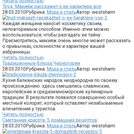
Читать полностью
Труд: Макияж расскажет о ее характере все
28.03.2010
Рубрика:
Мода и стиль
Автор:
westsharm
Каждая женщина наносит косметику своим,
неповторимым способом. Именно этим можно
воспользоваться, чтобы разгадать ее тайну.
Присмотритесь, макияж очень многое может рассказать
о привычках, склонностях и характере вашей
избранницы.
Читать полностью
Традиционные блюда Черногории
28.03.2010
Рубрика:
Мода и стиль
Автор:
westsharm
Кухня балканских народов неоднородна по своему
происхождению: здесь смешались славянские,
европейские и средиземноморские кулинарные
традиции. В результате появился совершенно особый
местный колорит, который оставляет незабываемые
впечатления у туристов.
Читать полностью
Сметанная красота: 5 домашних рецептов
28.03.2010
Рубрика:
Мода и стиль
Автор:
westsharm