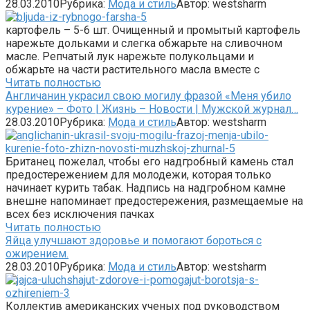
28.03.2010
Рубрика:
Мода и стиль
Автор:
westsharm
картофель – 5-6 шт. Очищенный и промытый картофель
нарежьте дольками и слегка обжарьте на сливочном
масле. Репчатый лук нарежьте полукольцами и
обжарьте на части растительного масла вместе с
Читать полностью
Англичанин украсил свою могилу фразой «Меня убило
курение» – Фото | Жизнь – Новости | Мужской журнал…
28.03.2010
Рубрика:
Мода и стиль
Автор:
westsharm
Британец пожелал, чтобы его надгробный камень стал
предостережением для молодежи, которая только
начинает курить табак. Надпись на надгробном камне
внешне напоминает предостережения, размещаемые на
всех без исключения пачках
Читать полностью
Яйца улучшают здоровье и помогают бороться с
ожирением.
28.03.2010
Рубрика:
Мода и стиль
Автор:
westsharm
Коллектив американских ученых под руководством