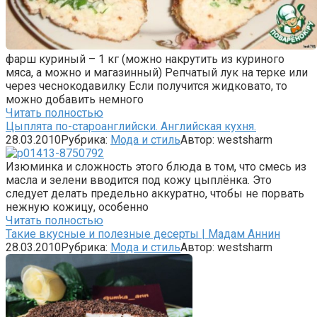
фарш куриный – 1 кг (можно накрутить из куриного
мяса, а можно и магазинный) Репчатый лук на терке или
через чеснокодавилку Если получится жидковато, то
можно добавить немного
Читать полностью
Цыплята по-староанглийски. Английская кухня.
28.03.2010
Рубрика:
Мода и стиль
Автор:
westsharm
Изюминка и сложность этого блюда в том, что смесь из
масла и зелени вводится под кожу цыплёнка. Это
следует делать предельно аккуратно, чтобы не порвать
нежную кожицу, особенно
Читать полностью
Такие вкусные и полезные десерты | Мадам Аннин
28.03.2010
Рубрика:
Мода и стиль
Автор:
westsharm