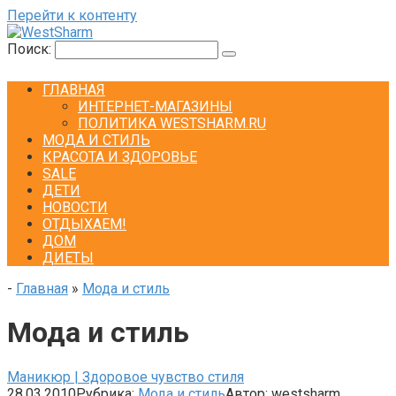
Перейти к контенту
Поиск:
ГЛАВНАЯ
ИНТЕРНЕТ-МАГАЗИНЫ
ПОЛИТИКА WESTSHARM.RU
МОДА И СТИЛЬ
КРАСОТА И ЗДОРОВЬЕ
SALE
ДЕТИ
НОВОСТИ
ОТДЫХАЕМ!
ДОМ
ДИЕТЫ
-
Главная
»
Мода и стиль
Мода и стиль
Маникюр | Здоровое чувство стиля
28.03.2010
Рубрика:
Мода и стиль
Автор:
westsharm