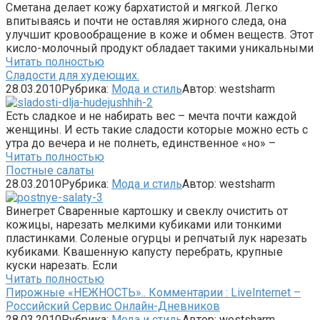
Сметана делает кожу бархатистой и мягкой. Легко
впитываясь и почти не оставляя жирного следа, она
улучшит кровообращение в коже и обмен веществ. Этот
кисло-молочный продукт обладает такими уникальными
Читать полностью
Сладости для худеющих.
28.03.2010
Рубрика:
Мода и стиль
Автор:
westsharm
Есть сладкое и не набирать вес – мечта почти каждой
женщины. И есть такие сладости которые можно есть с
утра до вечера и не полнеть, единственное «но» –
Читать полностью
Постные салаты
28.03.2010
Рубрика:
Мода и стиль
Автор:
westsharm
Винегрет Сваренные картошку и свеклу очистить от
кожицы, нарезать мелкими кубиками или тонкими
пластинками. Соленые огурцы и репчатый лук нарезать
кубиками. Квашенную капусту перебрать, крупные
куски нарезать. Если
Читать полностью
Пирожные «НЕЖНОСТЬ».. Комментарии : LiveInternet –
Российский Сервис Онлайн-Дневников
28.03.2010
Рубрика:
Мода и стиль
Автор:
westsharm