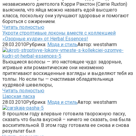
независимого диетолога Кэрри Ракстон (Carrie Ruxton)
выяснила, что яйца можно назвать едой высшего
класса, поскольку они улучшают здоровье и помогают
бороться с ожирением.
Читать полностью
Укроти строптивые локоны вместе с коллекцией
«Озорные кудри» от Herbal Essences!
28.03.2010
Рубрика:
Мода и стиль
Автор:
westsharm
Вьющиеся волосы — это настоящее чудо: задорные,
игривые или романтические они неизменно
притягивают восхищенные взгляды и выделяют тебя из
толпы. Но если ты — счастливая обладательница
кудрявой шевелюры,
Читать полностью
Царская пасха
28.03.2010
Рубрика:
Мода и стиль
Автор:
westsharm
В прошлом году впервые готовила творожную пасху,
сказать что была вкусной – ничего не сказать, она была
восхитительной. В этом году готовила ее снова и снова
результат был