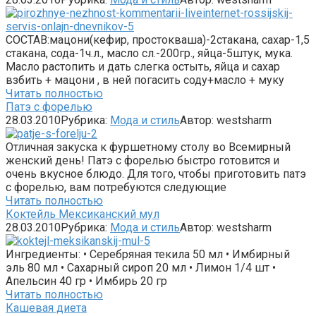
СОСТАВ:мацони(кефир, простокваша)-2стакана, сахар-1,5
стакана, сода-1ч.л., масло сл.-200гр., яйца-5штук, мука.
Масло растопить и дать слегка остыть, яйца и сахар
взбить + мацони , в ней погасить соду+масло + муку
Читать полностью
Патэ с форелью
28.03.2010
Рубрика:
Мода и стиль
Автор:
westsharm
Отличная закуска к фуршетному столу во Всемирный
женский день! Патэ с форелью быстро готовится и
очень вкусное блюдо. Для того, чтобы приготовить патэ
с форелью, вам потребуются следующие
Читать полностью
Коктейль Мексиканский мул
28.03.2010
Рубрика:
Мода и стиль
Автор:
westsharm
Ингредиенты: • Серебряная текила 50 мл • Имбирный
эль 80 мл • Сахарный сироп 20 мл • Лимон 1/4 шт •
Апельсин 40 гр • Имбирь 20 гр
Читать полностью
Кашевая диета