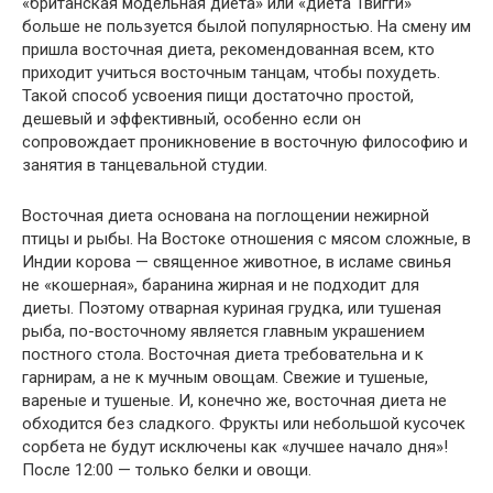
«британская модельная диета» или «диета Твигги»
больше не пользуется былой популярностью. На смену им
пришла восточная диета, рекомендованная всем, кто
приходит учиться восточным танцам, чтобы похудеть.
Такой способ усвоения пищи достаточно простой,
дешевый и эффективный, особенно если он
сопровождает проникновение в восточную философию и
занятия в танцевальной студии.
Восточная диета основана на поглощении нежирной
птицы и рыбы. На Востоке отношения с мясом сложные, в
Индии корова — священное животное, в исламе свинья
не «кошерная», баранина жирная и не подходит для
диеты. Поэтому отварная куриная грудка, или тушеная
рыба, по-восточному является главным украшением
постного стола. Восточная диета требовательна и к
гарнирам, а не к мучным овощам. Свежие и тушеные,
вареные и тушеные. И, конечно же, восточная диета не
обходится без сладкого. Фрукты или небольшой кусочек
сорбета не будут исключены как «лучшее начало дня»!
После 12:00 — только белки и овощи.