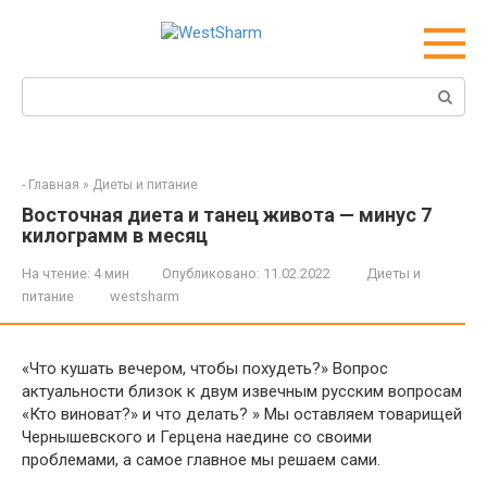
Перейти
к
контенту
Поиск:
-
Главная
»
Диеты и питание
Восточная диета и танец живота — минус 7
килограмм в месяц
На чтение:
4 мин
Опубликовано:
11.02.2022
Диеты и
питание
westsharm
«Что кушать вечером, чтобы похудеть?» Вопрос
актуальности близок к двум извечным русским вопросам
«Кто виноват?» и что делать? » Мы оставляем товарищей
Чернышевского и Герцена наедине со своими
проблемами, а самое главное мы решаем сами.