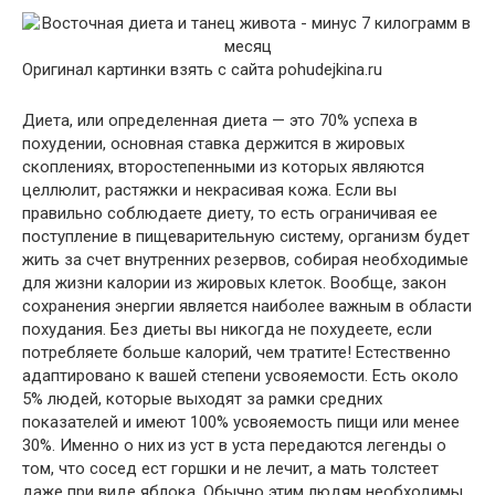
Оригинал картинки взять с сайта pohudejkina.ru
Диета, или определенная диета — это 70% успеха в
похудении, основная ставка держится в жировых
скоплениях, второстепенными из которых являются
целлюлит, растяжки и некрасивая кожа. Если вы
правильно соблюдаете диету, то есть ограничивая ее
поступление в пищеварительную систему, организм будет
жить за счет внутренних резервов, собирая необходимые
для жизни калории из жировых клеток. Вообще, закон
сохранения энергии является наиболее важным в области
похудания. Без диеты вы никогда не похудеете, если
потребляете больше калорий, чем тратите! Естественно
адаптировано к вашей степени усвояемости. Есть около
5% людей, которые выходят за рамки средних
показателей и имеют 100% усвояемость пищи или менее
30%. Именно о них из уст в уста передаются легенды о
том, что сосед ест горшки и не лечит, а мать толстеет
даже при виде яблока. Обычно этим людям необходимы