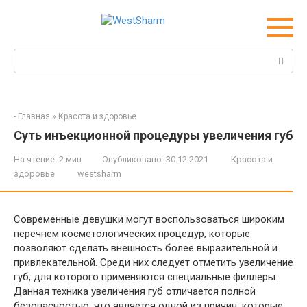
Перейти
к
контенту
Поиск:
-
Главная
»
Красота и здоровье
Суть инъекционной процедуры увеличения губ
На чтение:
2 мин
Опубликовано:
30.12.2021
Красота и
здоровье
westsharm
Современные девушки могут воспользоваться широким
перечнем косметологических процедур, которые
позволяют сделать внешность более выразительной и
привлекательной. Среди них следует отметить увеличение
губ, для которого применяются специальные филлеры.
Данная техника увеличения губ отличается полной
безопасностью, что является одной из причин, которые