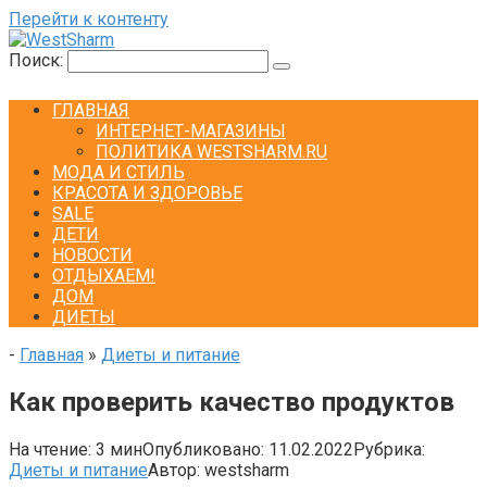
Перейти к контенту
Поиск:
ГЛАВНАЯ
ИНТЕРНЕТ-МАГАЗИНЫ
ПОЛИТИКА WESTSHARM.RU
МОДА И СТИЛЬ
КРАСОТА И ЗДОРОВЬЕ
SALE
ДЕТИ
НОВОСТИ
ОТДЫХАЕМ!
ДОМ
ДИЕТЫ
-
Главная
»
Диеты и питание
Как проверить качество продуктов
На чтение:
3 мин
Опубликовано:
11.02.2022
Рубрика:
Диеты и питание
Автор:
westsharm