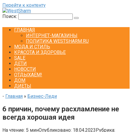
Перейти к контенту
Поиск:
ГЛАВНАЯ
ИНТЕРНЕТ-МАГАЗИНЫ
ПОЛИТИКА WESTSHARM.RU
МОДА И СТИЛЬ
КРАСОТА И ЗДОРОВЬЕ
SALE
ДЕТИ
НОВОСТИ
ОТДЫХАЕМ!
ДОМ
ДИЕТЫ
-
Главная
»
Бизнес-Леди
6 причин, почему расхламление не
всегда хорошая идея
На чтение:
5 мин
Опубликовано:
18.04.2023
Рубрика: