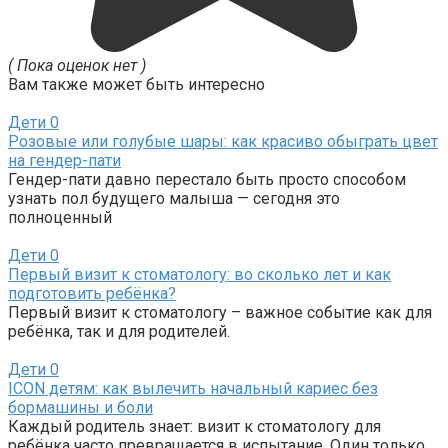
( Пока оценок нет )
Вам также может быть интересно
Дети
0
Розовые или голубые шары: как красиво обыграть цвет
на гендер-пати
Гендер-пати давно перестало быть просто способом
узнать пол будущего малыша — сегодня это
полноценный
Дети
0
Первый визит к стоматологу: во сколько лет и как
подготовить ребёнка?
Первый визит к стоматологу – важное событие как для
ребёнка, так и для родителей.
Дети
0
ICON детям: как вылечить начальный кариес без
бормашины и боли
Каждый родитель знает: визит к стоматологу для
ребёнка часто превращается в испытание. Один только