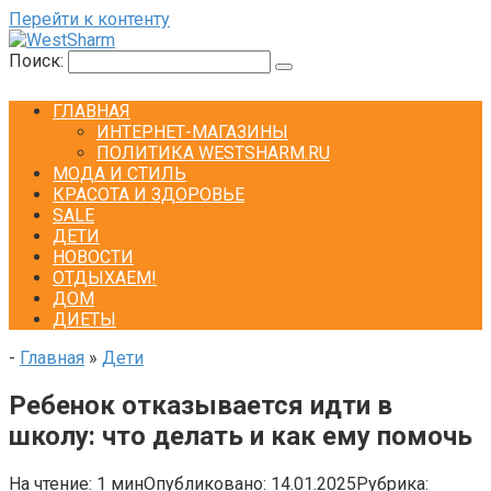
Перейти к контенту
Поиск:
ГЛАВНАЯ
ИНТЕРНЕТ-МАГАЗИНЫ
ПОЛИТИКА WESTSHARM.RU
МОДА И СТИЛЬ
КРАСОТА И ЗДОРОВЬЕ
SALE
ДЕТИ
НОВОСТИ
ОТДЫХАЕМ!
ДОМ
ДИЕТЫ
-
Главная
»
Дети
Ребенок отказывается идти в
школу: что делать и как ему помочь
На чтение:
1 мин
Опубликовано:
14.01.2025
Рубрика: