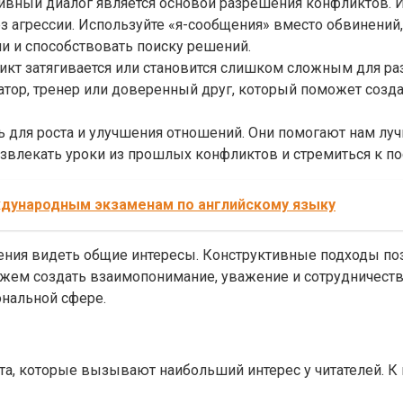
вный диалог является основой разрешения конфликтов. Изб
з агрессии. Используйте «я-сообщения» вместо обвинений, 
и и способствовать поиску решений.
кт затягивается или становится слишком сложным для ра
атор, тренер или доверенный друг, который поможет созда
для роста и улучшения отношений. Они помогают нам лучш
извлекать уроки из прошлых конфликтов и стремиться к п
ждународным экзаменам по английскому языку
ения видеть общие интересы. Конструктивные подходы поз
жем создать взаимопонимание, уважение и сотрудничество
ональной сфере.
, которые вызывают наибольший интерес у читателей. К п