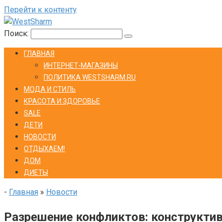
Перейти к контенту
Поиск:
ГЛАВНАЯ
ИНТЕРНЕТ-МАГАЗИНЫ
ПОЛИТИКА WESTSHARM.RU
МОДА И СТИЛЬ
КРАСОТА И ЗДОРОВЬЕ
SALE
ДЕТИ
НОВОСТИ
ОТДЫХАЕМ!
ДОМ
ДИЕТЫ
-
Главная
»
Новости
Разрешение конфликтов: конструкти