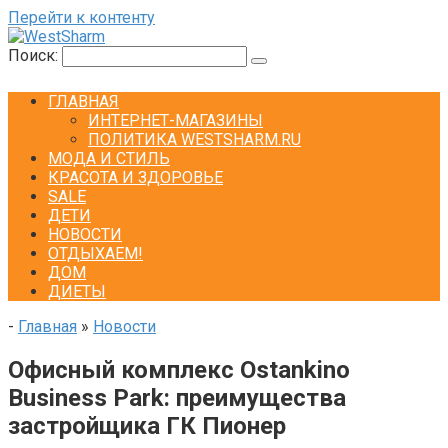
Перейти к контенту
Поиск:
ГЛАВНАЯ
ИНТЕРНЕТ-МАГАЗИНЫ
ПОЛИТИКА WESTSHARM.RU
МОДА И СТИЛЬ
КРАСОТА И ЗДОРОВЬЕ
SALE
ДЕТИ
НОВОСТИ
ОТДЫХАЕМ!
ДОМ
ДИЕТЫ
-
Главная
»
Новости
Офисный комплекс Ostankino
Business Park: преимущества
застройщика ГК Пионер