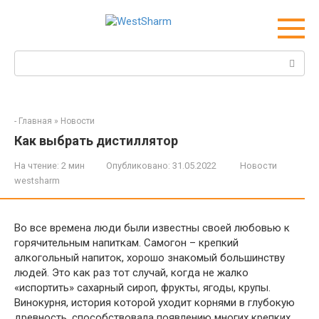
Перейти
к
контенту
Поиск:
-
Главная
»
Новости
Как выбрать дистиллятор
На чтение:
2 мин
Опубликовано:
31.05.2022
Новости
westsharm
Во все времена люди были известны своей любовью к
горячительным напиткам. Самогон – крепкий
алкогольный напиток, хорошо знакомый большинству
людей. Это как раз тот случай, когда не жалко
«испортить» сахарный сироп, фрукты, ягоды, крупы.
Винокурня, история которой уходит корнями в глубокую
древность, способствовала появлению многих крепких