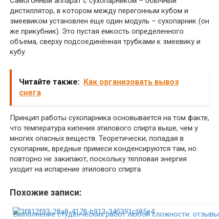
Самогонный аппарат с сухопарником – обычный
дистиллятор, в котором между перегонным кубом и
змеевиком установлен еще один модуль – сухопарник (он
же прикубник). Это пустая емкость определенного
объема, сверху подсоединённая трубками к змеевику и
кубу.
Читайте также:
Как организовать вывоз
снега
Принцип работы сухопарника основывается на том факте,
что температура кипения этилового спирта выше, чем у
многих опасных веществ. Теоретически, попадая в
сухопарник, вредные примеси конденсируются там, но
повторно не закипают, поскольку тепловая энергия
уходит на испарение этилового спирта.
Похожие записи:
Выполнение студенческих работ любой сложности: отзыв