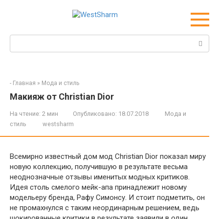
Перейти
к
контенту
Поиск:
-
Главная
»
Мода и стиль
Макияж от Christian Dior
На чтение:
2 мин
Опубликовано:
18.07.2018
Мода и
стиль
westsharm
Всемирно известный дом мод Christian Dior показал миру
новую коллекцию, получившую в результате весьма
неоднозначные отзывы именитых модных критиков.
Идея столь смелого мейк-апа принадлежит новому
модельеру бренда, Рафу Симонсу. И стоит подметить, он
не промахнулся с таким неординарным решением, ведь
шокированные критики в результате заявили в один