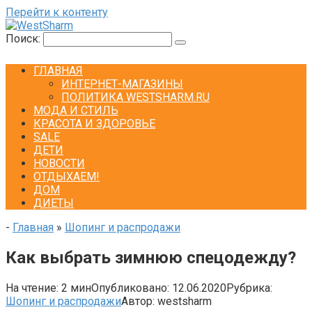
Перейти к контенту
Поиск:
ГЛАВНАЯ
ИНТЕРНЕТ-МАГАЗИНЫ
ПОЛИТИКА WESTSHARM.RU
МОДА И СТИЛЬ
КРАСОТА И ЗДОРОВЬЕ
SALE
ДЕТИ
НОВОСТИ
ОТДЫХАЕМ!
ДОМ
ДИЕТЫ
-
Главная
»
Шопинг и распродажи
Как выбрать зимнюю спецодежду?
На чтение:
2 мин
Опубликовано:
12.06.2020
Рубрика:
Шопинг и распродажи
Автор:
westsharm