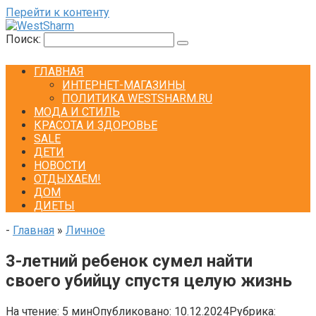
Перейти к контенту
Поиск:
ГЛАВНАЯ
ИНТЕРНЕТ-МАГАЗИНЫ
ПОЛИТИКА WESTSHARM.RU
МОДА И СТИЛЬ
КРАСОТА И ЗДОРОВЬЕ
SALE
ДЕТИ
НОВОСТИ
ОТДЫХАЕМ!
ДОМ
ДИЕТЫ
-
Главная
»
Личное
3-летний ребенок сумел найти
своего убийцу спустя целую жизнь
На чтение:
5 мин
Опубликовано:
10.12.2024
Рубрика: