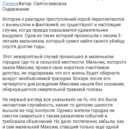
Личное
Автор:
Святославовна
Содержание
Истории о разгадке преступлений порой переплетаются
с вымыслом и фантазией, но существуют и настоящие
случаи, когда правда оказывается удивительнее
выдумок. Одна из таких историй произошла с неким 3-
летним мальчиком, который сумел найти своего убийцу
спустя долгие годы.
Этот невероятный случай произошел в маленьком
городке где-то в сельской местности. Мальчик, которого
звали Максим, провел свое короткое счастливое
детство, не подозревая, что его жизнь будет обернута
вокруг необъяснимой трагедии. Вскоре после его
четвертого дня рождения Максима нашли без сознания,
обернувшегося смертельной травмой головы.
На первый взгляд все указывало на то, что это была
несчастная случайность, какие-то детские шалости
вышли из-под контроля. Однако жители городка не
смогли смириться с таким развитием событий и
требовали объяснений. Но дело постепенно забыли, как
и сам маленький Максим, ставший только еще одной