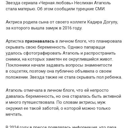
Звезда сериала «Черная любовь» Неслихан Атагюль
стала матерью. Об этом сообщили турецкие СМИ.
Актриса родила сына от своего коллеги Кадира Догулу,
за которого вышла замуж в 2016 году.
Артистка
признавалась
в личном блоге, что планировала
скрывать свою беременность. Однако папарацци
удалось сфотографировать Атагюль и распространить
снимки, на которых заметен ее округлившийся живот.
Поклонники начали задавать вопросы знаменитости
в соцсетях, поэтому она публично объявила о своем
положении. Звезда также не стала скрывать пол ребенка.
Атагюль отмечала в личном блоге, что ей непросто
давалась беременность, но она старалась быть активной
и много путешествовала. По словам актрисы, муж
окружил ее такой заботой, о которой можно только
мечтать.
В 2024 году в прессе появлялась информация, что пара