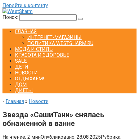
Перейти к контенту
Поиск:
ГЛАВНАЯ
ИНТЕРНЕТ-МАГАЗИНЫ
ПОЛИТИКА WESTSHARM.RU
МОДА И СТИЛЬ
КРАСОТА И ЗДОРОВЬЕ
SALE
ДЕТИ
НОВОСТИ
ОТДЫХАЕМ!
ДОМ
ДИЕТЫ
-
Главная
»
Новости
Звезда «СашиТани» снялась
обнаженной в ванне
На чтение:
2 мин
Опубликовано:
28.08.2025
Рубрика: