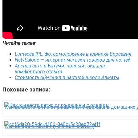
Читайте также
:
Lumecca IPL: фотоомоложение в клинике Вирсавия
NetvSalone — интернет-магазин товаров для ногтей
Аренда авто в Батуми: полный гайд для
комфортного отдыха
Стоимость обучения в частной школе Алматы
Похожие записи:
Как вывести пятно от ржавчины с одежды в домашних 
Как выбрать настенную сплит-систему