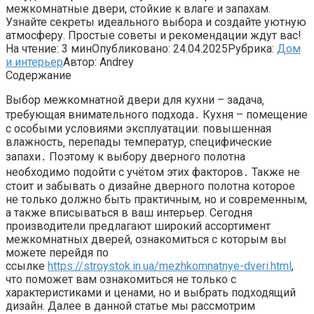
межкомнатные двери, стойкие к влаге и запахам.
Узнайте секреты идеального выбора и создайте уютную
атмосферу. Простые советы и рекомендации ждут вас!
На чтение:
3 мин
Опубликовано:
24.04.2025
Рубрика:
Дом
и интерьер
Автор:
Andrey
Содержание
Выбор межкомнатной двери для кухни – задача‚
требующая внимательного подхода․ Кухня – помещение
с особыми условиями эксплуатации: повышенная
влажность‚ перепады температур‚ специфические
запахи․ Поэтому к выбору дверного полотна
необходимо подойти с учётом этих факторов․ Также не
стоит и забывать о дизайне дверного полотна которое
не только должно быть практичным, но и современным,
а также вписываться в ваш интерьер. Сегодня
производители предлагают широкий ассортимент
межкомнатных дверей, ознакомиться с которым вы
можете перейдя по
ссылке
https://stroystok.in.ua/mezhkomnatnye-dveri.html
,
что поможет вам ознакомиться не только с
характеристиками и ценами, но и выбрать подходящий
дизайн. Далее в данной статье мы рассмотрим