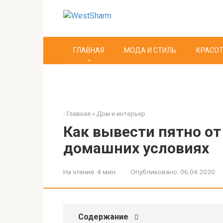
Перейти
к
контенту
ГЛАВНАЯ
МОДА И СТИЛЬ
КРАСОТ
-
Главная
»
Дом и интерьер
Как вывести пятно о
домашних условиях
На чтение:
4 мин
Опубликовано:
06.04.2020
Содержание