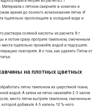
идросульфита натрия из расчета:2 г
. Материала с пятном сверните в комочек и
ержав время до полного исчезновения пятна. И
та тщательно прополощите в холодной воде и
о раствора соляной кислоты из расчета: 8 г
ды и потом сразу протрите тампоном, смоченным
 места тщательно промойте водой и подсушите.
операцию повторите. А о том, как удалить Пятна от
татье.
жавчины на плотных цветных
обработать пятно тампоном из шерстяной ткани,
ой водой. А затем на пятно накапайте 2-3 капли
После, место пятна вытрите тампоном, смоченным
 которой добавьте 4-5 капель 10 %-ного