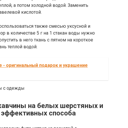
еплой, а потом холодной водой. Заменить
авелевой кислотой.
оспользоваться также смесью уксусной и
вор в количестве 5 г на 1 стакан воды нужно
пустить в него ткань с пятном на короткое
ань теплой водой.
е - оригинальный подарок и украшение
жавчины на белых шерстяных и
2 эффективных способа