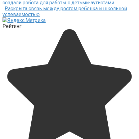
создали робота для работы с детьми-аутистами
Раскрыта связь между ростом ребенка и школьной
успеваемостью
Рейтинг