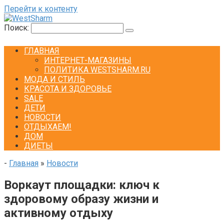
Перейти к контенту
Поиск:
ГЛАВНАЯ
ИНТЕРНЕТ-МАГАЗИНЫ
ПОЛИТИКА WESTSHARM.RU
МОДА И СТИЛЬ
КРАСОТА И ЗДОРОВЬЕ
SALE
ДЕТИ
НОВОСТИ
ОТДЫХАЕМ!
ДОМ
ДИЕТЫ
-
Главная
»
Новости
Воркаут площадки: ключ к
здоровому образу жизни и
активному отдыху