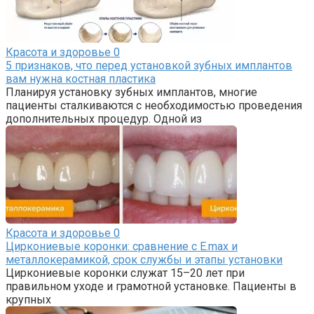
Красота и здоровье
0
5 признаков, что перед установкой зубных имплантов
вам нужна костная пластика
Планируя установку зубных имплантов, многие
пациенты сталкиваются с необходимостью проведения
дополнительных процедур. Одной из
Красота и здоровье
0
Циркониевые коронки: сравнение с E.max и
металлокерамикой, срок службы и этапы установки
Циркониевые коронки служат 15–20 лет при
правильном уходе и грамотной установке. Пациенты в
крупных