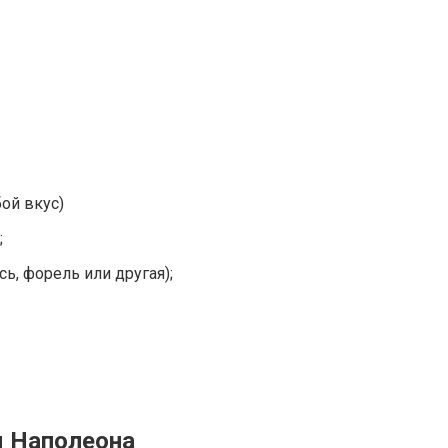
ой вкус)
;
ь, форель или другая);
я Наполеона