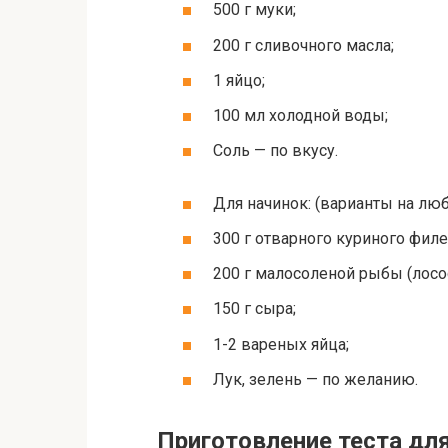
500 г муки;
200 г сливочного масла;
1 яйцо;
100 мл холодной воды;
Соль — по вкусу.
Для начинок: (варианты на люб
300 г отварного куриного филе
200 г малосоленой рыбы (лосос
150 г сыра;
1-2 вареных яйца;
Лук, зелень — по желанию.
Приготовление теста дл