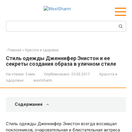
Перейти
к
контенту
Поиск:
-
Главная
»
Красота и здоровье
Стиль одежды Дженнифер Энистон и ее
секреты создания образа в уличном стиле
На чтение:
5 мин
Опубликовано:
25.03.2017
Красота и
здоровье
westsharm
Содержание
Стиль одежды Дженнифер Энистон всегда восхищал
поклонников, очаровательная и блистательная актриса