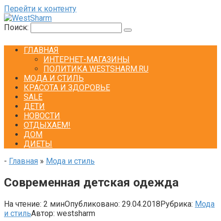
Перейти к контенту
Поиск:
ГЛАВНАЯ
ИНТЕРНЕТ-МАГАЗИНЫ
ПОЛИТИКА WESTSHARM.RU
МОДА И СТИЛЬ
КРАСОТА И ЗДОРОВЬЕ
SALE
ДЕТИ
НОВОСТИ
ОТДЫХАЕМ!
ДОМ
ДИЕТЫ
-
Главная
»
Мода и стиль
Современная детская одежда
На чтение:
2 мин
Опубликовано:
29.04.2018
Рубрика:
Мода
и стиль
Автор:
westsharm