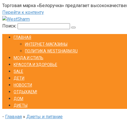
Торговая марка «Белоручка» предлагает высококачестве
Перейти к контенту
Поиск:
ГЛАВНАЯ
ИНТЕРНЕТ-МАГАЗИНЫ
ПОЛИТИКА WESTSHARM.RU
МОДА И СТИЛЬ
КРАСОТА И ЗДОРОВЬЕ
SALE
ДЕТИ
НОВОСТИ
ОТДЫХАЕМ!
ДОМ
ДИЕТЫ
-
Главная
»
Диеты и питание