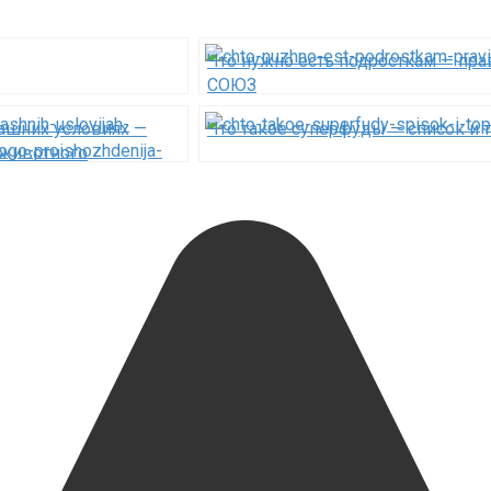
Что нужно есть подросткам — пра
СОЮЗ
машних условиях —
Что такое суперфуды — список и
 животного