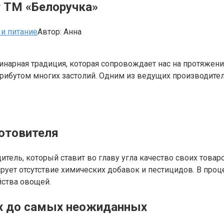
т ТМ «Белоручка»
и питание
Автор:
Анна
улинарная традиция, которая сопровождает нас на протяже
рибутом многих застолий. Одним из ведущих производителе
готовителя
ель, который ставит во главу угла качество своих товаро
ирует отсутствие химических добавок и пестицидов. В про
йства овощей.
их до самых неожиданных