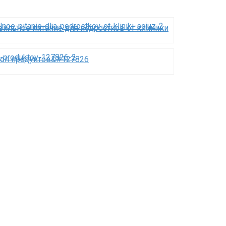
вильное питание для подростков от клиники
 топ продуктов&#127826