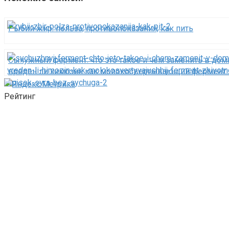
Рыбий жир: польза, противопоказания, как пить
Сычужный фермент: что это такое и чем заменить в до
вреден ли химозин как молокосвертывающий фермент
происхождения — список сыра без сычуга
Рейтинг