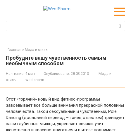
Перейти
к
контенту
Поиск:
-
Главная
»
Мода и стиль
Пробудите вашу чувственность самым
необычным способом
На чтение:
4 мин
Опубликовано:
28.03.2010
Мода и
стиль
westsharm
Этот «горячий» новый вид фитнес-программы
завоевывает все больше внимания прекрасной половины
человечества. Такой сексуальный и чувственный, Pole
Dancing (дословный перевод – танец с шестом) тренирует
ваши глубинные мышцы, укрепляет связки, учит
женственно и красиво двигаться и в итоге поднимает