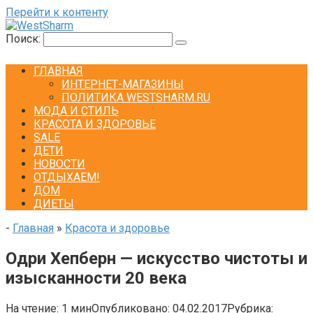
Перейти к контенту
Поиск:
ГЛАВНАЯ
ИНТЕРНЕТ-МАГАЗИНЫ
ПОЛИТИКА WESTSHARM.RU
МОДА И СТИЛЬ
КРАСОТА И ЗДОРОВЬЕ
SALE
ДЕТИ
НОВОСТИ
ОТДЫХАЕМ!
ДОМ
ДИЕТЫ
-
Главная
»
Красота и здоровье
Одри Хепберн — искусство чистоты и
изысканности 20 века
На чтение:
1 мин
Опубликовано:
04.02.2017
Рубрика: