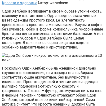
Красота и здоровье
Автор:
westsharm
Одри Хепберн воплощает в своем образе утонченность,
классику и элегантность. Одри предпочитала чистые
цвета одежды простого кроя. Ее элегантность
проявлялась в простоте и минимализме. Блузы и кофты
без рукавов, юбки в форме колокольчика, укороченные
брюки она легко совмещала с легкими балетками. А вот
головных уборов у Одри Хепберн была целая
коллекция. В шляпках ее черты лица выглядели
особенно выразительно и аристократично.
Поскольку Одри Хепберн была женщиной довольно
хрупкого телосложения, то и наряды она выбирала
соответствующие аккуратные, без вычурности и
излишеств. Простота деталей и четкие линии одежды
выгодно подчеркивают хрупкую красоту и
грациозность. Платье — футляр, жемчужная нить на шее
и черные перчатки полностью отражают образ Одри
Хепберн, который стал ее визитной карточкой. Сама
актриса считает, что красота женщины должна быть