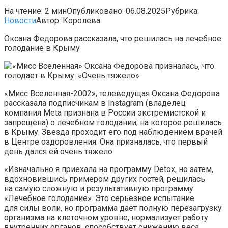
На чтение:
2 мин
Опубликовано:
06.08.2025
Рубрика:
Новости
Автор:
Королева
Оксана Федорова рассказала, что решилась на лечебное
голодание в Крыму
«Мисс Вселенная-2002», телеведущая Оксана Федорова
рассказала подписчикам в Instagram (владелец
компания Meta признана в России экстремистской и
запрещена) о лечебном голодании, на которое решилась
в Крыму. Звезда проходит его под наблюдением врачей
в Центре оздоровления. Она призналась, что первый
день дался ей очень тяжело.
«Изначально я приехала на программу Detox, но затем,
вдохновившись примером других гостей, решилась
на самую сложную и результативную программу
«Лечебное голодание». Это серьезное испытание
для силы воли, но программа дает полную перезагрузку
организма на клеточном уровне, нормализует работу
внутренних органов, способствует снижению веса,