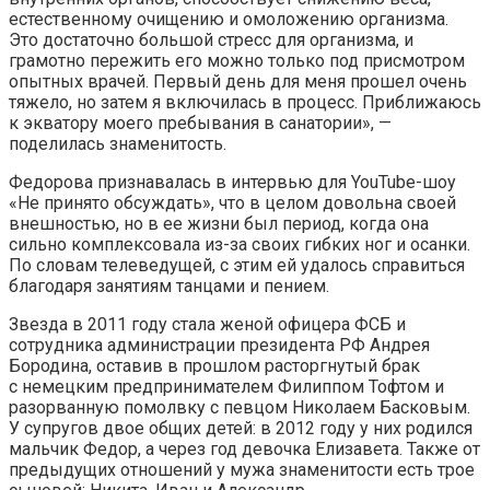
естественному очищению и омоложению организма.
Это достаточно большой стресс для организма, и
грамотно пережить его можно только под присмотром
опытных врачей. Первый день для меня прошел очень
тяжело, но затем я включилась в процесс. Приближаюсь
к экватору моего пребывания в санатории», —
поделилась знаменитость.
Федорова признавалась в интервью для YouTube-шоу
«Не принято обсуждать», что в целом довольна своей
внешностью, но в ее жизни был период, когда она
сильно комплексовала из-за своих гибких ног и осанки.
По словам телеведущей, с этим ей удалось справиться
благодаря занятиям танцами и пением.
Звезда в 2011 году стала женой офицера ФСБ и
сотрудника администрации президента РФ Андрея
Бородина, оставив в прошлом расторгнутый брак
с немецким предпринимателем Филиппом Тофтом и
разорванную помолвку с певцом Николаем Басковым.
У супругов двое общих детей: в 2012 году у них родился
мальчик Федор, а через год девочка Елизавета. Также от
предыдущих отношений у мужа знаменитости есть трое