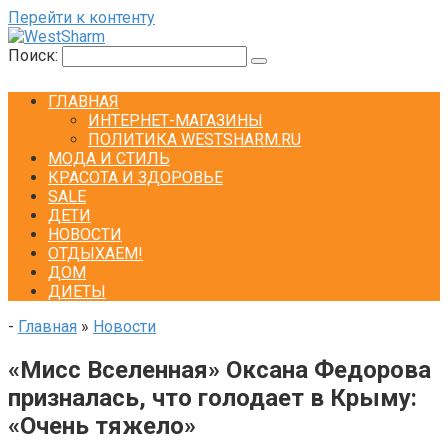
Перейти к контенту
Поиск:
ГЛАВНАЯ
ИНТЕРНЕТ-МАГАЗИНЫ
ПОЛИТИКА WESTSHARM.RU
МОДА И СТИЛЬ
КРАСОТА И ЗДОРОВЬЕ
SALE
ДЕТИ
НОВОСТИ
ОТДЫХАЕМ!
ДОМ
ДИЕТЫ
-
Главная
»
Новости
«Мисс Вселенная» Оксана Федорова
призналась, что голодает в Крыму:
«Очень тяжело»