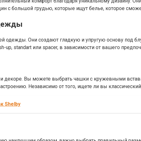
лнительный комфорт благодаря уникальному дизайну. Они
нщин с большой грудью, которые ищут белье, которое смо
одежды
ей одежды. Они создают гладкую и упругую основу под бл
-up, standart или spacer, в зависимости от вашего предпо
 и декоре. Вы можете выбрать чашки с кружевными встав
строению. Независимо от того, ищете ли вы классический 
к Shelby
ю наилучшим образом, важно выбрать правильный размер