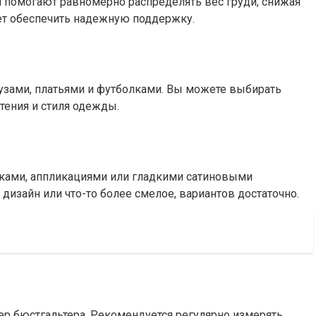
 помогают равномерно распределять вес груди, снижая
жет обеспечить надежную поддержку.
узами, платьями и футболками. Вы можете выбирать
чтения и стиля одежды.
ками, аппликациями или гладкими сатиновыми
дизайн или что-то более смелое, вариантов достаточно.
 бюстгальтера. Рекомендуется регулярно измерять