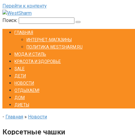
Перейти к контенту
Поиск:
ГЛАВНАЯ
ИНТЕРНЕТ-МАГАЗИНЫ
ПОЛИТИКА WESTSHARM.RU
МОДА И СТИЛЬ
КРАСОТА И ЗДОРОВЬЕ
SALE
ДЕТИ
НОВОСТИ
ОТДЫХАЕМ!
ДОМ
ДИЕТЫ
-
Главная
»
Новости
Корсетные чашки