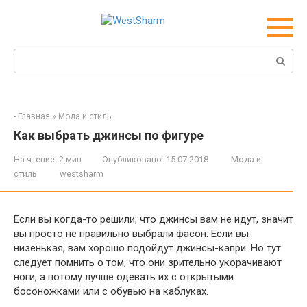
Перейти
к
контенту
Поиск:
-
Главная
»
Мода и стиль
Как выбрать джинсы по фигуре
На чтение:
2 мин
Опубликовано:
15.07.2018
Мода и
стиль
westsharm
Если вы когда-то решили, что джинсы вам не идут, значит
вы просто не правильно выбрали фасон. Если вы
низенькая, вам хорошо подойдут джинсы-капри. Но тут
следует помнить о том, что они зрительно укорачивают
ноги, а потому лучше одевать их с открытыми
босоножками или с обувью на каблуках.