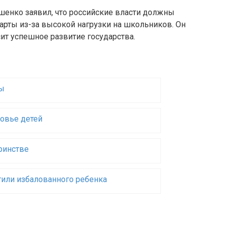
енко заявил, что российские власти должны
арты из-за высокой нагрузки на школьников. Он
сит успешное развитие государства.
ды
ровье детей
ринстве
тили избалованного ребенка