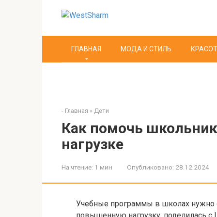
Перейти
к
контенту
ГЛАВНАЯ
МОДА И СТИЛЬ
КРАСОТ
-
Главная
»
Дети
Как помочь школьник
нагрузке
На чтение:
1 мин
Опубликовано:
28.12.2024
Учебные программы в школах нужно о
повышенную нагрузку, поделилась с L