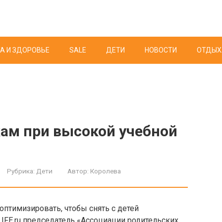
А И ЗДОРОВЬЕ
SALE
ДЕТИ
НОВОСТИ
ОТДЫХ
ам при высокой учебной
Рубрика:
Дети
Автор:
Королева
птимизировать, чтобы снять с детей
IFE.ru председатель «Ассоциации родительских