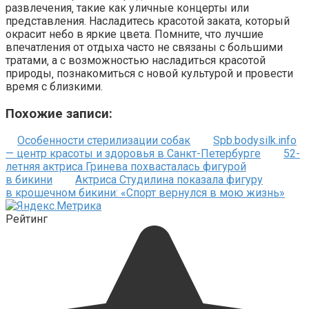
развлечения‚ такие как уличные концерты или
представления. Насладитесь красотой заката‚ который
окрасит небо в яркие цвета. Помните‚ что лучшие
впечатления от отдыха часто не связаны с большими
тратами‚ а с возможностью насладиться красотой
природы‚ познакомиться с новой культурой и провести
время с близкими.
Похожие записи:
Особенности стерилизации собак
Spb.bodysilk.info
— центр красоты и здоровья в Санкт-Петербурге
52-
летняя актриса Гринева похвасталась фигурой
в бикини
Актриса Студилина показала фигуру
в крошечном бикини: «Спорт вернулся в мою жизнь»
Рейтинг