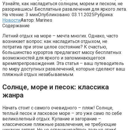
Узнайте, как насладиться солнцем, морем и песком, не
разорившись! Бесплатные развлечения для яркого лета.
На чтение:
3 мин
Опубликовано:
03.11.2025
Рубрика:
Новости
Автор:
Marines
Содержание
Летний отдых на море – мечта многих. Однако‚ часто
возникает вопрос: как насладиться отдыхом‚ не
потратив при этом целое состояние? К счастью‚
большинство курортов предлагают массу бесплатных
возможностей для яркого и запоминающегося
времяпрепровождения. Эта статья – ваш путеводитель
по миру доступных развлечений‚ которые сделают ваш
пляжный отдых незабываемым.
Солнце‚ море и песок: классика
жанра
Начать стоит с самого очевидного – пляж! Солнце‚
теплый песок и ласковое море – это уже само по себе
великолепный отдых. Купание и загорание –
классические пляжные развлечения‚ не требующие
никаких затрат. Но не ограничивайтесь только этим!