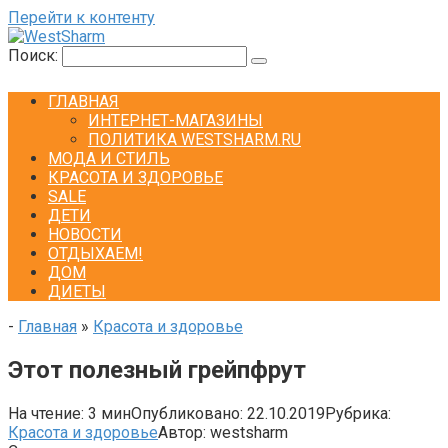
Перейти к контенту
Поиск:
ГЛАВНАЯ
ИНТЕРНЕТ-МАГАЗИНЫ
ПОЛИТИКА WESTSHARM.RU
МОДА И СТИЛЬ
КРАСОТА И ЗДОРОВЬЕ
SALE
ДЕТИ
НОВОСТИ
ОТДЫХАЕМ!
ДОМ
ДИЕТЫ
-
Главная
»
Красота и здоровье
Этот полезный грейпфрут
На чтение:
3 мин
Опубликовано:
22.10.2019
Рубрика:
Красота и здоровье
Автор:
westsharm