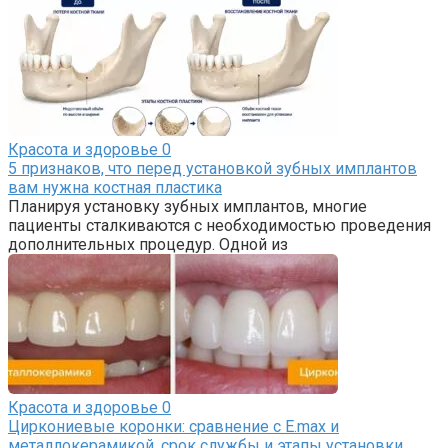
Красота и здоровье
0
5 признаков, что перед установкой зубных имплантов
вам нужна костная пластика
Планируя установку зубных имплантов, многие
пациенты сталкиваются с необходимостью проведения
дополнительных процедур. Одной из
Красота и здоровье
0
Циркониевые коронки: сравнение с E.max и
металлокерамикой, срок службы и этапы установки