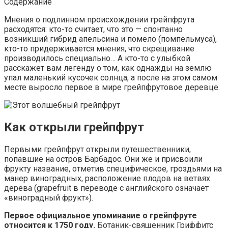
Содержание
Мнения о подлинном происхождении грейпфрута
расходятся: кто-то считает, что это — спонтанно
возникший гибрид апельсина и помело (помпельмуса),
кто-то придерживается мнения, что скрещивание
производилось специально… А кто-то с улыбкой
расскажет вам легенду о том, как однажды на землю
упал маленький кусочек солнца, а после на этом самом
месте выросло первое в мире грейпфрутовое деревце.
Как открыли грейпфрут
Первыми грейпфрут открыли путешественники,
попавшие на остров Барбадос. Они же и присвоили
фрукту название, отметив специфическое, гроздьями на
манер виноградных, расположение плодов на ветвях
дерева (grapefruit в переводе с английского означает
«виноградный фрукт»).
Первое официальное упоминание о грейпфруте
относится к 1750 году.
Ботаник-священник Гриффитс