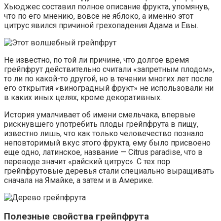
Хьюджес составил полное описание фрукта, упомянув,
что по его мнению, вовсе не яблоко, а именно этот
цитрус явился причиной грехопадения Адама и Евы.
Не известно, по той ли причине, что долгое время
грейпфрут действительно считали «запретным плодом»,
то ли по какой-то другой, но в течении многих лет после
его открытия «виноградный фрукт» не использовали ни
в каких иных целях, кроме декоративных.
История умалчивает об имени смельчака, впервые
рискнувшего употребить плоды грейпфрута в пищу,
известно лишь, что как только человечество познало
неповторимый вкус этого фрукта, ему было присвоено
еще одно, латинское, название — Citrus paradise, что в
переводе значит «райский цитрус». С тех пор
грейпфрутовые деревья стали специально выращивать
сначала на Ямайке, а затем и в Америке.
Полезные свойства грейпфрута