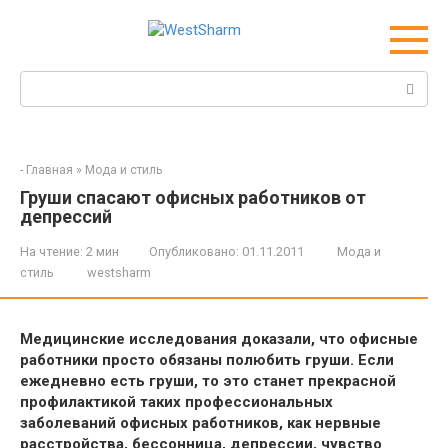
Перейти
к
контенту
Поиск:
-
Главная
»
Мода и стиль
Груши спасают офисных работников от
депрессий
На чтение:
2 мин
Опубликовано:
01.11.2011
Мода и
стиль
westsharm
Медицинские исследования доказали, что офисные
работники просто обязаны полюбить груши. Если
ежедневно есть груши, то это станет прекрасной
профилактикой таких профессиональных
заболеваний офисных работников, как нервные
расстройства, бессонница, депрессии, чувство