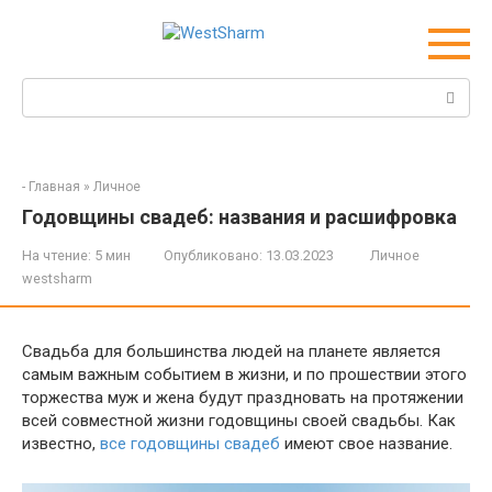
Перейти
к
контенту
Поиск:
-
Главная
»
Личное
Годовщины свадеб: названия и расшифровка
На чтение:
5 мин
Опубликовано:
13.03.2023
Личное
westsharm
Свадьба для большинства людей на планете является
самым важным событием в жизни, и по прошествии этого
торжества муж и жена будут праздновать на протяжении
всей совместной жизни годовщины своей свадьбы. Как
известно,
все годовщины свадеб
имеют свое название.