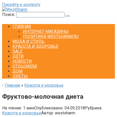
Перейти к контенту
Поиск:
ГЛАВНАЯ
ИНТЕРНЕТ-МАГАЗИНЫ
ПОЛИТИКА WESTSHARM.RU
МОДА И СТИЛЬ
КРАСОТА И ЗДОРОВЬЕ
SALE
ДЕТИ
НОВОСТИ
ОТДЫХАЕМ!
ДОМ
ДИЕТЫ
-
Главная
»
Красота и здоровье
Фруктово-молочная диета
На чтение:
1 мин
Опубликовано:
04.09.2018
Рубрика:
Красота и здоровье
Автор:
westsharm