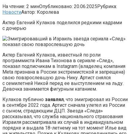
На чтение:
2 мин
Опубликовано:
20.06.2025
Рубрика:
Новости
Автор:
Королева
Актер Евгений Кулаков поделился редкими кадрами
с дочерью
Актер Евгений Кулаков, известный по роли
программиста Ивана Тихонова в сериале «След»,
показал подписчикам в Instagram (владелец компания
Meta признана в России экстремистской и запрещена)
свою повзрослевшую дочь Нику. Артист снялся
с семилетней Никой перед ее выступлением на льду.
Девочка занимается фигурным катанием.
Кулаков публично
заявлял
, что эмигрировал из России
в сентябре 2022 года. Артист сначала улетел из России
с сыном, страдающим ДЦП. Звезда «Следа»
рассказывал, что служба национального страхования
Израиля рассматривала их случай в индивидуальном
порядке и выдала 18-летнему на тот момент Илье вид
на жительство. Позже к Кулакову присоединились его