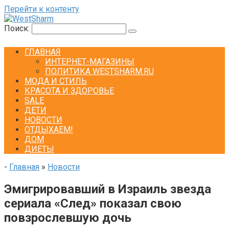
Перейти к контенту
Поиск:
ГЛАВНАЯ
ИНТЕРНЕТ-МАГАЗИНЫ
ПОЛИТИКА WESTSHARM.RU
МОДА И СТИЛЬ
КРАСОТА И ЗДОРОВЬЕ
SALE
ДЕТИ
НОВОСТИ
ОТДЫХАЕМ!
ДОМ
ДИЕТЫ
-
Главная
»
Новости
Эмигрировавший в Израиль звезда
сериала «След» показал свою
повзрослевшую дочь