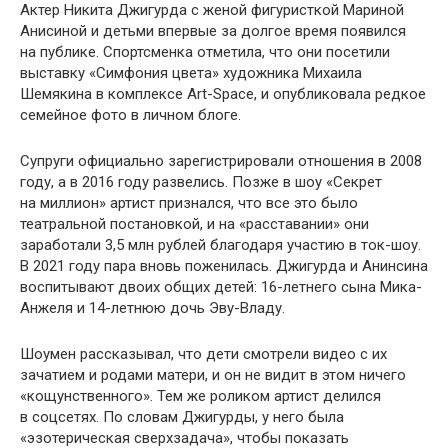
Актер Никита Джигурда с женой фигуристкой Мариной
Анисиной и детьми впервые за долгое время появился
на публике. Спортсменка отметила, что они посетили
выставку «Симфония цвета» художника Михаила
Шемякина в комплексе Art-Space, и опубликовала редкое
семейное фото в личном блоге.
Супруги официально зарегистрировали отношения в 2008
году, а в 2016 году развелись. Позже в шоу «Секрет
на миллион» артист признался, что все это было
театральной постановкой, и на «расставании» они
заработали 3,5 млн рублей благодаря участию в ток-шоу.
В 2021 году пара вновь поженилась. Джигурда и Анинсина
воспитывают двоих общих детей: 16-летнего сына Мика-
Анжеля и 14-летнюю дочь Эву-Владу.
Шоумен рассказывал, что дети смотрели видео с их
зачатием и родами матери, и он не видит в этом ничего
«кощунственного». Тем же роликом артист делился
в соцсетях. По словам Джигурды, у него была
«эзотерическая сверхзадача», чтобы показать