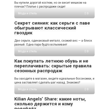
Вы купили дорогой костюм, но он висит мешком на
плечах? Платье с распродажи сидит
Мода и стиль
0
Секрет сияния: как серьги с паве
обыгрывают классический
гвоздик
Две серьги, одинаковый металл, схожий вес — а блеск
разный. Одна пара будто вспыхивает
Мода и стиль
0
Как покупать летнюю обувь и не
переплачивать: скрытые правила
сезонных распродаж
Вы заходите в магазин, видите идеальные босоножки, и
цена заставляет сделать шаг назад. Знакомо?
Мода и стиль
0
Kilian Angels’ Share: какие ноты,
сколько держится и кому
подойдёт