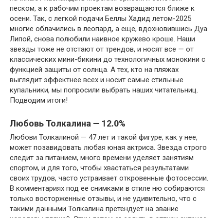
песком, а к рабочим проектам возвращаются ближе к
осени. Так, с легкой подачи Беллы Хадид летом-2025
многие облачились в леопард, а еще, вдохновившись Дуа
Липой, снова полюбили наивное кружево кроше. Наши
звезды тоже не отстают от трендов, и носят все — от
классических мини-бикини до технологичных монокини с
функцией защиты от солнца. А тех, кто на пляжах
выглядит эффектнее всех и носит самые стильные
купальники, мы попросили выбрать наших читательниц.
Подводим итоги!
Любовь Толкалина — 12.0%
Любови Толкалиной — 47 лет и такой фигуре, как у нее,
может позавидовать любая юная актриса. Звезда строго
следит за питанием, много времени уделяет занятиям
спортом, и для того, чтобы хвастаться результатами
своих трудов, часто устраивает откровенные фотосессии.
В комментариях под ее снимками в стиле ню собираются
только восторженные отзывы, и не удивительно, что с
такими данными Толкалина претендует на звание