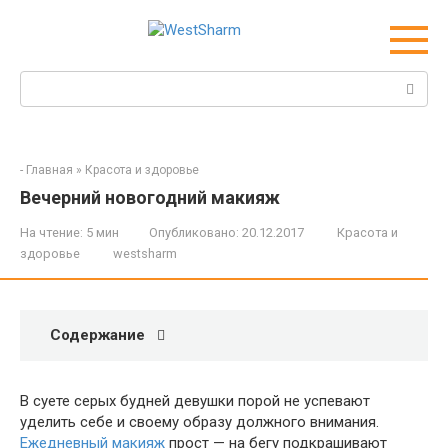
Перейти
к
контенту
Поиск:
-
Главная
»
Красота и здоровье
Вечерний новогодний макияж
На чтение:
5 мин
Опубликовано:
20.12.2017
Красота и
здоровье
westsharm
Содержание
В суете серых будней девушки порой не успевают
уделить себе и своему образу должного внимания.
Ежедневный макияж
прост — на бегу подкрашивают