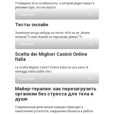
У Камрани есть особенность, о которой редко пишут в
рекламе тура: это не просто
Отдыхаем!
0
Тесты онлайн
Залипали когда‑нибудь на тесты «Кто ты из „Атака
титанов“?» или «Какой ты персонаж „Винкс“?»
Отдыхаем!
0
Scelta dei Migliori Casinò Online
Italia
La scelta Migliori Casin? Online Italia ha una serie di
vantaggi indiscutibili che i
Отдыхаем!
0
Майер‑терапия: как перезагрузить
организм без стресса для тела и
души
Современный ритм жизни нередко приводит к
накоплению усталости, нарушению баланса в работе