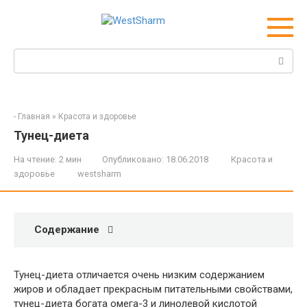
Перейти
к
контенту
Поиск:
-
Главная
»
Красота и здоровье
Тунец-диета
На чтение:
2 мин
Опубликовано:
18.06.2018
Красота и
здоровье
westsharm
Содержание
Тунец-диета отличается очень низким содержанием
жиров и обладает прекрасным питательными свойствами,
тунец-диета богата омега-3 и линолевой кислотой