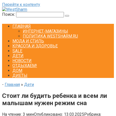
Перейти к контенту
Поиск:
ГЛАВНАЯ
ИНТЕРНЕТ-МАГАЗИНЫ
ПОЛИТИКА WESTSHARM.RU
МОДА И СТИЛЬ
КРАСОТА И ЗДОРОВЬЕ
SALE
ДЕТИ
НОВОСТИ
ОТДЫХАЕМ!
ДОМ
ДИЕТЫ
-
Главная
»
Дети
Стоит ли будить ребенка и всем ли
малышам нужен режим сна
На чтение:
3 мин
Опубликовано:
13.03.2025
Рубрика: