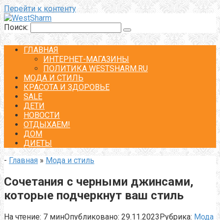
Перейти к контенту
Поиск:
ГЛАВНАЯ
ИНТЕРНЕТ-МАГАЗИНЫ
ПОЛИТИКА WESTSHARM.RU
МОДА И СТИЛЬ
КРАСОТА И ЗДОРОВЬЕ
SALE
ДЕТИ
НОВОСТИ
ОТДЫХАЕМ!
ДОМ
ДИЕТЫ
-
Главная
»
Мода и стиль
Сочетания с черными джинсами,
которые подчеркнут ваш стиль
На чтение:
7 мин
Опубликовано:
29.11.2023
Рубрика:
Мода