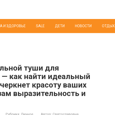
А И ЗДОРОВЬЕ
SALE
ДЕТИ
НОВОСТИ
ОТДЫХ
льной туши для
 — как найти идеальный
черкнет красоту ваших
зам выразительность и
Рубрика:
Личное
Автор:
Святославовна