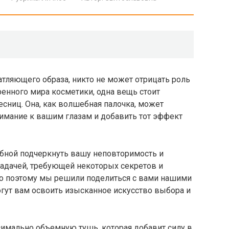
атляющего образа, никто не может отрицать роль
ренного мира косметики, одна вещь стоит
есниц. Она, как волшебная палочка, может
имание к вашим глазам и добавить тот эффект
обной подчеркнуть вашу неповторимость и
задачей, требующей некоторых секретов и
но поэтому мы решили поделиться с вами нашими
гут вам освоить изысканное искусство выбора и
симально объемную тушь, которая добавит силу в