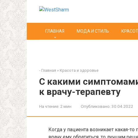
Перейти
к
контенту
ГЛАВНАЯ
МОДА И СТИЛЬ
КРАСОТ
-
Главная
»
Красота и здоровье
С какими симптомам
к врачу-терапевту
На чтение:
2 мин
Опубликовано:
30.04.2022
Когда у пациента возникает какая-то 
врачу ему обратиться, то лучшим реше