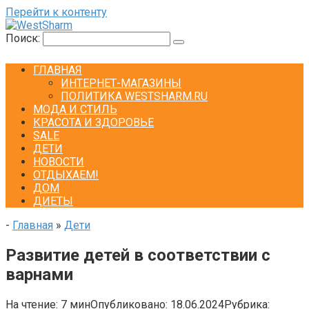
Перейти к контенту
Поиск:
ГЛАВНАЯ
ИНТЕРНЕТ-МАГАЗИНЫ
ПОЛИТИКА WESTSHARM.RU
МОДА И СТИЛЬ
КРАСОТА И ЗДОРОВЬЕ
SALE
ДЕТИ
НОВОСТИ
ОТДЫХАЕМ!
ДОМ
ДИЕТЫ
-
Главная
»
Дети
Развитие детей в соответствии с
варнами
На чтение:
7 мин
Опубликовано:
18.06.2024
Рубрика: