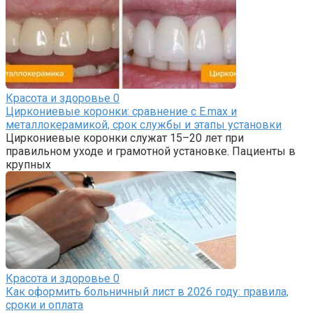
Красота и здоровье
0
Циркониевые коронки: сравнение с E.max и
металлокерамикой, срок службы и этапы установки
Циркониевые коронки служат 15–20 лет при
правильном уходе и грамотной установке. Пациенты в
крупных
Красота и здоровье
0
Как оформить больничный лист в 2026 году: правила,
сроки и оплата