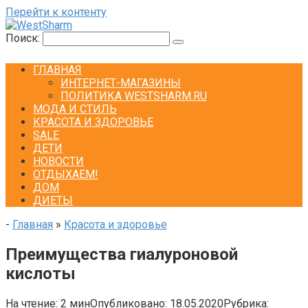
Перейти к контенту
Поиск:
ГЛАВНАЯ
ИНТЕРНЕТ-МАГАЗИНЫ
ПОЛИТИКА WESTSHARM.RU
МОДА И СТИЛЬ
КРАСОТА И ЗДОРОВЬЕ
SALE
ДЕТИ
НОВОСТИ
ОТДЫХАЕМ!
ДОМ
ДИЕТЫ
-
Главная
»
Красота и здоровье
Преимущества гиалуроновой
кислоты
На чтение:
2 мин
Опубликовано:
18.05.2020
Рубрика: