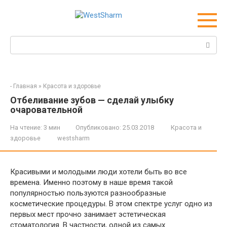
Перейти
к
контенту
Поиск:
-
Главная
»
Красота и здоровье
Отбеливание зубов — сделай улыбку
очаровательной
На чтение:
3 мин
Опубликовано:
25.03.2018
Красота и
здоровье
westsharm
Красивыми и молодыми люди хотели быть во все
времена. Именно поэтому в наше время такой
популярностью пользуются разнообразные
косметические процедуры. В этом спектре услуг одно из
первых мест прочно занимает эстетическая
стоматология. В частности, одной из самых