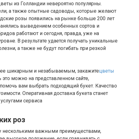
веты из Голландии невероятно популярны.
ли, а также опытные садоводы, которые желают
ндские розы появились на рынке больше 200 лет
занялись выведением особенных сортов и
ридов работают и сегодня, правда, уже на
овне. В результате удается получать уникальные
олезни, а также не будут погибать при резкой
лее шикарным и незабываемым, закажите
цветы
 это можно на представленном сайте,
 помочь вам выбрать подходящий букет. Качество
тоимости. Оперативная доставка букета станет
 услугами сервиса
ких роз
у несколькими важными преимуществами,
ее высокое положение, если сравнивать с