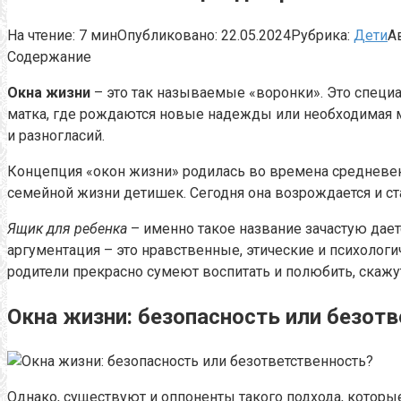
На чтение:
7 мин
Опубликовано:
22.05.2024
Рубрика:
Дети
А
Содержание
Окна жизни
– это так называемые «воронки». Это специ
матка, где рождаются новые надежды или необходимая м
и разногласий.
Концепция «окон жизни» родилась во времена средневек
семейной жизни детишек. Сегодня она возрождается и ста
Ящик для ребенка
– именно такое название зачастую дает
аргументация – это нравственные, этические и психологи
родители прекрасно сумеют воспитать и полюбить, скажут
Окна жизни: безопасность или безот
Однако, существуют и оппоненты такого подхода, котор