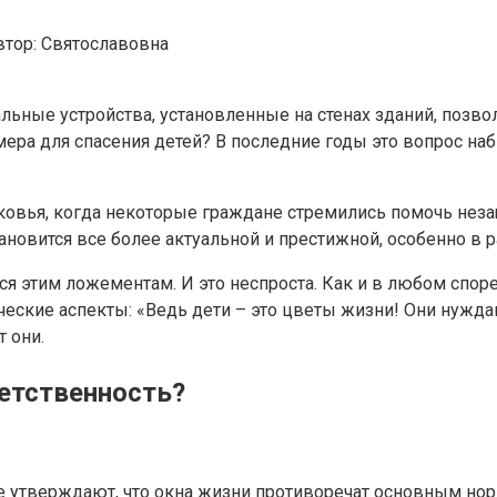
втор:
Святославовна
альные устройства, установленные на стенах зданий, позв
ера для спасения детей? В последние годы это вопрос на
овья, когда некоторые граждане стремились помочь нез
новится все более актуальной и престижной, особенно в р
ся этим ложементам. И это неспроста. Как и в любом споре
ческие аспекты: «Ведь дети – это цветы жизни! Они нужда
 они.
ветственность?
ые утверждают, что окна жизни противоречат основным но