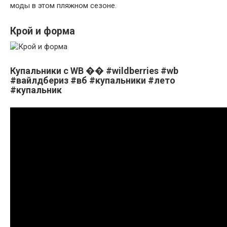
моды в этом пляжном сезоне.
Крой и форма
Купальники с WB �� #wildberries #wb
#вайлдбериз #вб #купальники #лето
#купальник